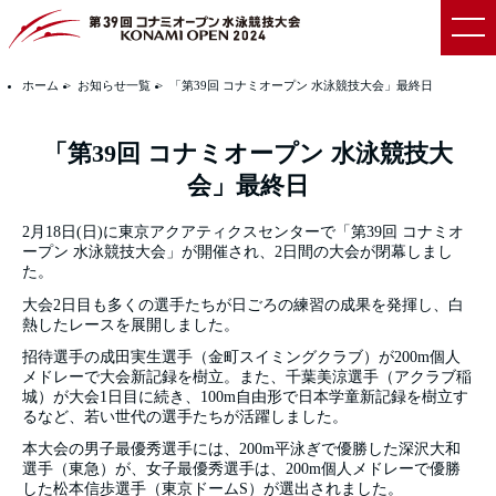
ホーム
お知らせ一覧
「第39回 コナミオープン 水泳競技大会」最終日
「第39回 コナミオープン 水泳競技大
会」最終日
2月18日(日)に東京アクアティクスセンターで「第39回 コナミオ
ープン 水泳競技大会」が開催され、2日間の大会が閉幕しまし
た。
大会2日目も多くの選手たちが日ごろの練習の成果を発揮し、白
熱したレースを展開しました。
招待選手の成田実生選手（金町スイミングクラブ）が200m個人
メドレーで大会新記録を樹立。また、千葉美涼選手（アクラブ稲
城）が大会1日目に続き、100m自由形で日本学童新記録を樹立す
るなど、若い世代の選手たちが活躍しました。
本大会の男子最優秀選手には、200m平泳ぎで優勝した深沢大和
選手（東急）が、女子最優秀選手は、200m個人メドレーで優勝
した松本信歩選手（東京ドームS）が選出されました。