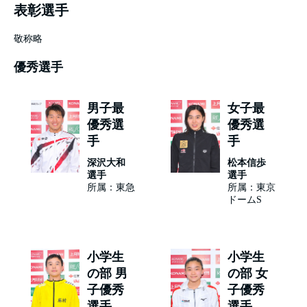
表彰選手
敬称略
優秀選手
男子最
女子最
優秀選
優秀選
手
手
深沢大和
松本信歩
選手
選手
所属：東急
所属：東京
ドームS
小学生
小学生
の部 男
の部 女
子優秀
子優秀
選手
選手