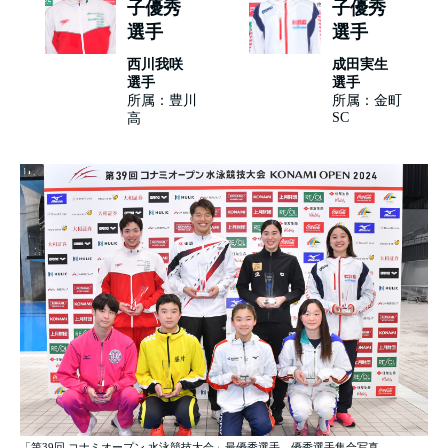
子優秀
子優秀
選手
選手
西川我咲
成田実生
選手
選手
所属：豊川
所属：金町
SC
高
「第39回 コナミオープン 水泳競技大会」最優秀選手、優秀選手集合写真