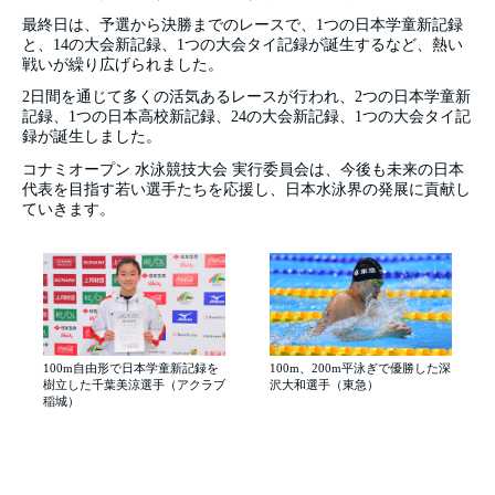
最終日は、予選から決勝までのレースで、1つの日本学童新記録
と、14の大会新記録、1つの大会タイ記録が誕生するなど、熱い
戦いが繰り広げられました。
2日間を通じて多くの活気あるレースが行われ、2つの日本学童新
記録、1つの日本高校新記録、24の大会新記録、1つの大会タイ記
録が誕生しました。
コナミオープン 水泳競技大会 実行委員会は、今後も未来の日本
代表を目指す若い選手たちを応援し、日本水泳界の発展に貢献し
ていきます。
100m自由形で日本学童新記録を
100m、200m平泳ぎで優勝した深
樹立した千葉美涼選手（アクラブ
沢大和選手（東急）
稲城）