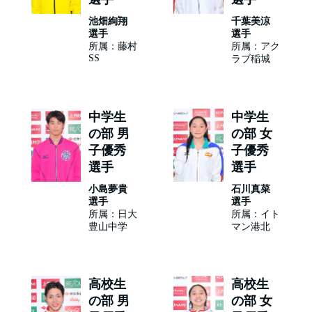
池畑絢翔
千葉美涼
選手
選手
所属：藤村
所属：アク
SS
ラブ稲城
中学生
中学生
の部 男
の部 女
子優秀
子優秀
選手
選手
小島夢貴
石川真菜
選手
選手
所属：日大
所属：イト
豊山中学
マン港北
高校生
高校生
の部 男
の部 女