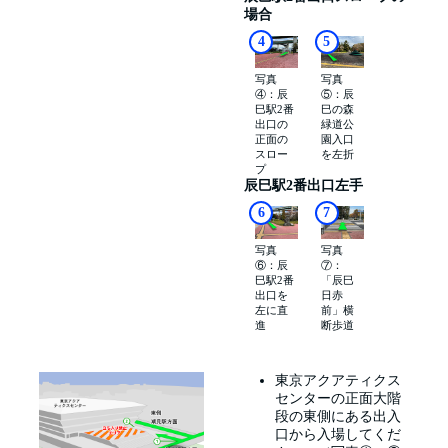
場合
4
5
写真
写真
④：辰
⑤：辰
巳駅2番
巳の森
出口の
緑道公
正面の
園入口
スロー
を左折
プ
辰巳駅2番出口左手
6
7
写真
写真
⑥：辰
⑦：
巳駅2番
「辰巳
出口を
日赤
左に直
前」横
進
断歩道
東京アクアティクス
センターの正面大階
段の東側にある出入
口から入場してくだ