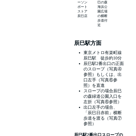
ーソン
巳の森
ポート
海浜公
ストア
園広場
辰巳店
の横断
歩道付
近
辰巳駅方面
東京メトロ有楽町線
辰巳駅 徒歩約10分
辰巳駅2番出口の正面
のスロープ（写真④
参照）もしくは、出
口左手（写真⑥参
照）を直進
スロープの場合辰巳
の森緑道公園入口を
左折（写真⑥参照）
出口左手の場合、
「辰巳日赤前」横断
歩道を渡る（写真⑦
参照）
辰巳駅2番出口スロープの