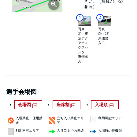
さい。（写真①、②
参照）
1
2
写真
写真
①：東
②：2F
京アク
東側出
アティ
入口
クスセ
ンター
東側出
入口
選手会場図
会場図
座席割
入場順
入場禁止・使用禁
立ち入り禁止エリ
利用可能エリア
止
ア
利用不可エリア
入り口までの導線
入場時の待機列