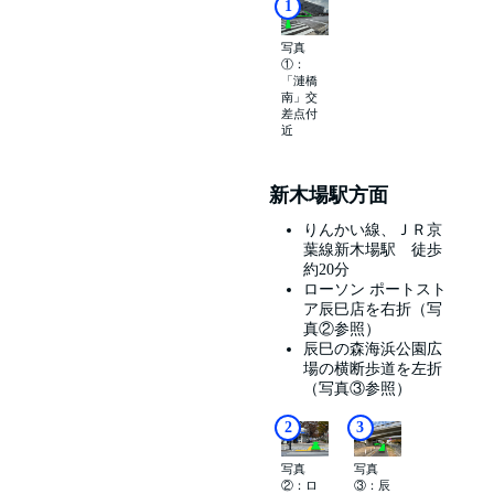
1
写真
①：
「漣橋
南」交
差点付
近
新木場駅方面
りんかい線、ＪＲ京
葉線新木場駅 徒歩
約20分
ローソン ポートスト
ア辰巳店を右折（写
真②参照）
辰巳の森海浜公園広
場の横断歩道を左折
（写真③参照）
2
3
写真
写真
②：ロ
③：辰